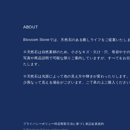
ABOUT
Blossom Stoneでは、天然石のある癒しライフをご提案いたし
※天然石は自然素材のため、小さなキズ・欠け・穴、母岩やそ
写真や商品説明で可能な限りご案内していますが、すべてをお
たします。
※天然石は光源によって色の見え方や輝きが変わったりします
少異なって見える場合がございます。ご了承の上ご購入くださ
プライバシーポリシー
特定商取引法に基づく表記
会員規約
© Blossom Stone online shop