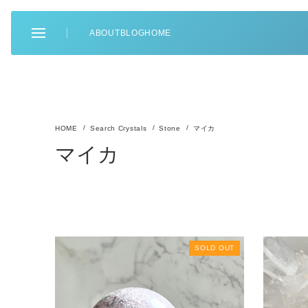
ABOUT
BLOG
HOME
Search Crystals
Stone
マイカ
マイカ
SOLD OUT