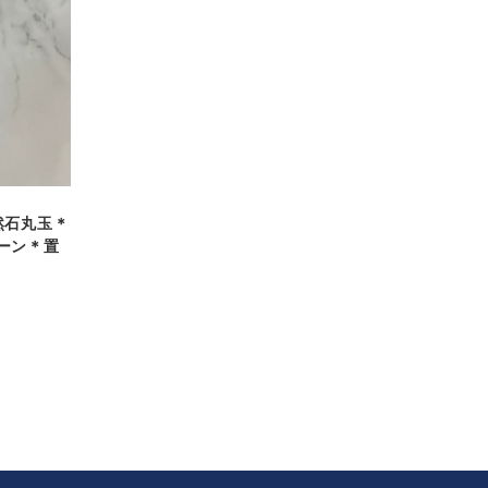
然石丸玉＊
ーン＊置