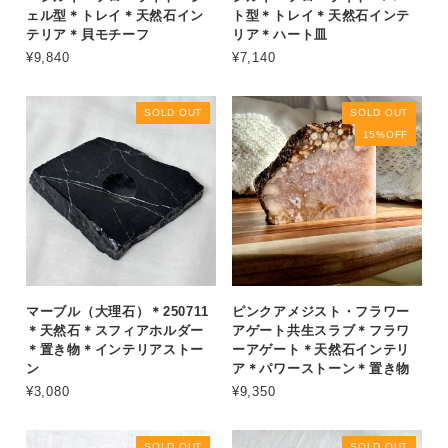
ェル型＊トレイ＊天然石イン
ト型＊トレイ＊天然石インテ
テリア＊貝モチーフ
リア＊ハート皿
¥9,840
¥7,140
SOLD OUT
SOLD OUT
15%OFF
マーブル（大理石）＊250711
ピンクアメジスト・フラワー
＊天然石＊スフィアホルダー
アゲート共生スラブ＊フラワ
＊置き物＊インテリアストー
ーアゲート＊天然石インテリ
ン
ア＊パワーストーン＊置き物
¥3,080
¥9,350
SOLD OUT
SOLD OUT