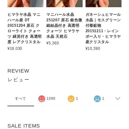
ヒマラヤ水晶 マニ
マニハール水晶
ガネーシュヒマール
ハール産 DT
251207 原石 銀色微
水晶｜モスグリーン
20151204 原石 ク
細結晶付き 高透明
付着鉱物
ローライト クォー
クォーツ ヒマラヤ
20151211・レイン
ツ 緑泥付き 高透明
水晶 天然石
ボー入り・ヒマラヤ
度 レアクリスタル
産クリスタル
¥5,360
¥19,030
¥10,390
REVIEW
レビュー
すべて
1390
1
1
SALE ITEMS