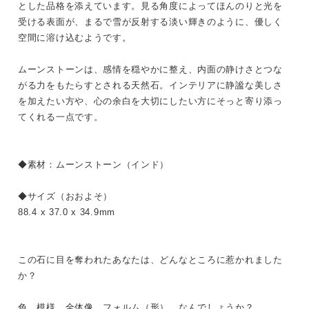
とした品格を添えています。見る角度によってほんのりと光を
受ける表面が、まるで雪が反射する淡い輝きのように、優しく
空間に溶け込むようです。
ムーンストーンは、感情を穏やかに整え、内面の静けさとつな
がる力をもたらすとされる天然石。インテリアに静謐な美しさ
を加えたい方や、心の余白を大切にしたい方にそっと寄り添っ
てくれる一点です。
◆素材：ムーンストーン（インド）
◆サイズ（おおよそ）
88.4 x 37.0 x 34.9mm
この石に目を奪われたあなたは、どんなところに惹かれました
か？
色、模様、全体像、フォルム（形）、なんでしょうか？