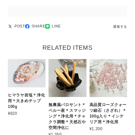
POST
SHARE
LINE
通報する
RELATED ITEMS
ヒマラヤ岩塩＊浄化
用＊大きめチップ
無農薬パロサント＊
高品質ローズクォー
100g
ペルー産＊スマッジ
ツ細石（さざれ）＊
¥820
ング＊浄化用＊チャ
100g入り＊インテ
クラ調整＊天然石や
リア用＊浄化用
空間浄化に
¥1,200
¥1,350