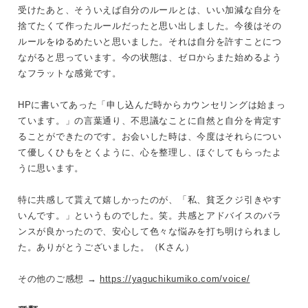
受けたあと、そういえば自分のルールとは、いい加減な自分を
捨てたくて作ったルールだったと思い出しました。今後はその
ルールをゆるめたいと思いました。それは自分を許すことにつ
ながると思っています。今の状態は、ゼロからまた始めるよう
なフラットな感覚です。
HPに書いてあった「申し込んだ時からカウンセリングは始まっ
ています。」の言葉通り、不思議なことに自然と自分を肯定す
ることができたのです。お会いした時は、今度はそれらについ
て優しくひもをとくように、心を整理し、ほぐしてもらったよ
うに思います。
特に共感して貰えて嬉しかったのが、「私、貧乏クジ引きやす
いんです。」というものでした。笑。共感とアドバイスのバラ
ンスが良かったので、安心して色々な悩みを打ち明けられまし
た。ありがとうございました。（Kさん）
その他のご感想 →
https://yaguchikumiko.com/voice/