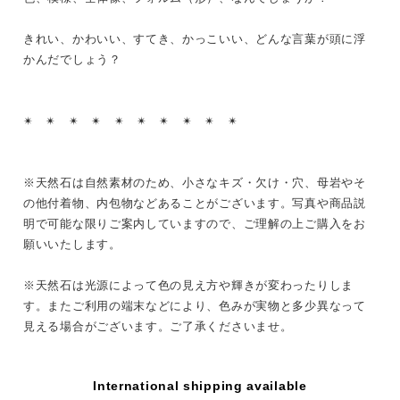
きれい、かわいい、すてき、かっこいい、どんな言葉が頭に浮
かんだでしょう？
✴︎ ✴︎ ✴︎ ✴︎ ✴︎ ✴︎ ✴︎ ✴︎ ✴︎ ✴︎
※天然石は自然素材のため、小さなキズ・欠け・穴、母岩やそ
の他付着物、内包物などあることがございます。写真や商品説
明で可能な限りご案内していますので、ご理解の上ご購入をお
願いいたします。
※天然石は光源によって色の見え方や輝きが変わったりしま
す。またご利用の端末などにより、色みが実物と多少異なって
見える場合がございます。ご了承くださいませ。
International shipping available