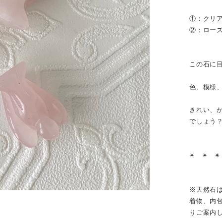
①：クリアクォ
②：ローズクォー
この石に
色、模様
きれい、
でしょう
✴︎ ✴︎ ✴
※天然石
着物、内
りご案内