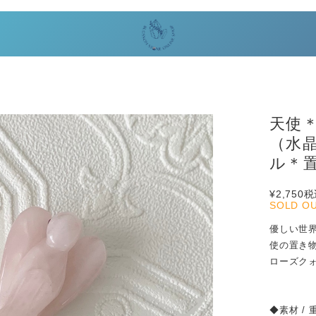
天使
（水
ル＊
¥2,750
税
SOLD O
優しい世
使の置き
ローズク
◆素材 / 