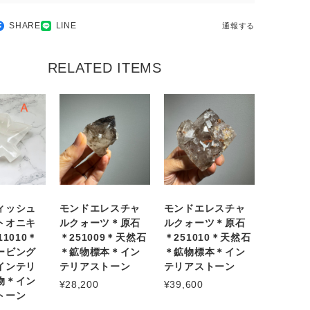
SHARE
LINE
通報する
RELATED ITEMS
ィッシュ
モンドエレスチャ
モンドエレスチャ
トオニキ
ルクォーツ＊原石
ルクォーツ＊原石
1010＊
＊251009＊天然石
＊251010＊天然石
ービング
＊鉱物標本＊イン
＊鉱物標本＊イン
インテリ
テリアストーン
テリアストーン
物＊イン
¥28,200
¥39,600
トーン