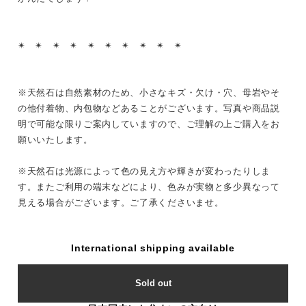
✴︎ ✴︎ ✴︎ ✴︎ ✴︎ ✴︎ ✴︎ ✴︎ ✴︎ ✴︎
※天然石は自然素材のため、小さなキズ・欠け・穴、母岩やそ
の他付着物、内包物などあることがございます。写真や商品説
明で可能な限りご案内していますので、ご理解の上ご購入をお
願いいたします。
※天然石は光源によって色の見え方や輝きが変わったりしま
す。またご利用の端末などにより、色みが実物と多少異なって
見える場合がございます。ご了承くださいませ。
International shipping available
Sold out