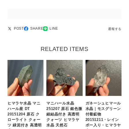
POST
SHARE
LINE
通報する
RELATED ITEMS
ヒマラヤ水晶 マニ
マニハール水晶
ガネーシュヒマール
ハール産 DT
251207 原石 銀色微
水晶｜モスグリーン
20151204 原石 ク
細結晶付き 高透明
付着鉱物
ローライト クォー
クォーツ ヒマラヤ
20151211・レイン
ツ 緑泥付き 高透明
水晶 天然石
ボー入り・ヒマラヤ