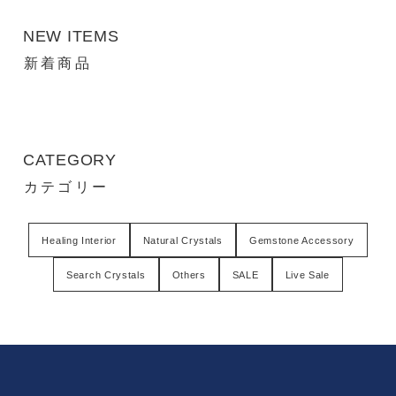
NEW ITEMS
新着商品
CATEGORY
カテゴリー
Healing Interior
Natural Crystals
Gemstone Accessory
Search Crystals
Others
SALE
Live Sale