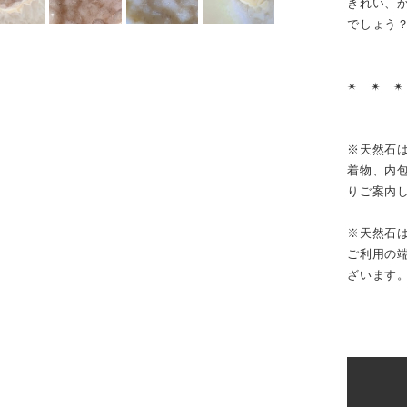
きれい、
でしょう
✴︎ ✴︎ ✴
※天然石
着物、内
りご案内
※天然石
ご利用の
ざいます