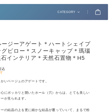
CATEGORY
ルージーアゲート＊ハートシェイプ
ングピロー＊スノーキャップ＊瑪瑙
然石インテリア＊天然石置物＊H5
税込
UT
らかいベージュのアゲートです。
中心にポッカリと開いたホール（穴）からは、とても美しい
ジーが見られます。
ジーの結晶の上を更に細かな結晶が覆っていいて、まるで粉