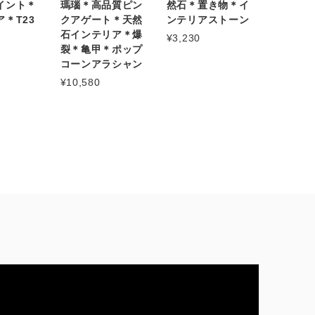
イント＊
瑪瑙＊高品質ピン
然石＊置き物＊イ
＊T23
クアゲート＊天然
ンテリアストーン
石インテリア＊爆
¥3,230
裂＊亀甲＊ポップ
コーンアラシャン
¥10,580