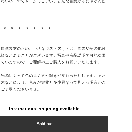
かわいい、すてき、かっこいい、どんな言葉が頭に浮かんだ
？
︎ ✴︎ ✴︎ ✴︎ ✴︎ ✴︎ ✴︎ ✴︎
は自然素材のため、小さなキズ・欠け・穴、母岩やその他付
包物などあることがございます。写真や商品説明で可能な限
していますので、ご理解の上ご購入をお願いいたします。
は光源によって色の見え方や輝きが変わったりします。また
端末などにより、色みが実物と多少異なって見える場合がご
。ご了承くださいませ。
International shipping available
Sold out