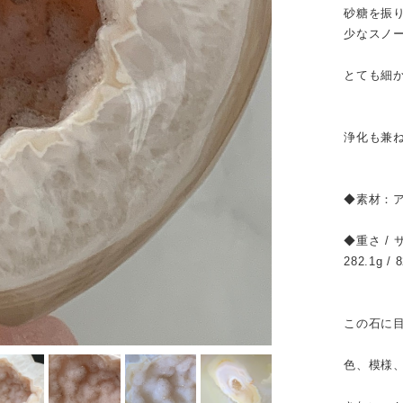
砂糖を振
少なスノ
とても細
浄化も兼
◆素材：
◆重さ / 
282.1g / 
この石に
色、模様