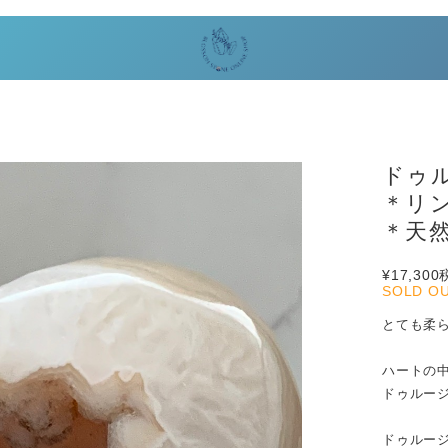
ドゥ
＊リ
＊天
¥17,300
SOLD O
とても柔
ハートの
ドゥルー
ドゥルー