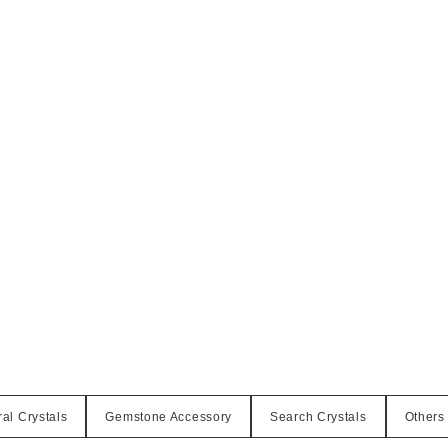
al Crystals
Gemstone Accessory
Search Crystals
Others