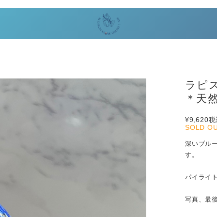
ラピ
＊天然
¥9,620
税
SOLD O
深いブル
す。
パイライ
写真、最