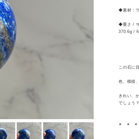
◆素材：
◆重さ / 
370.6g / 
この石に
色、模様
きれい、
でしょう
✴︎ ✴︎ ✴