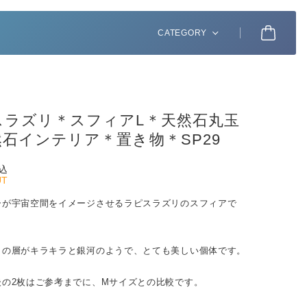
CATEGORY
スラズリ＊スフィアL＊天然石丸玉
石インテリア＊置き物＊SP29
込
UT
ーが宇宙空間をイメージさせるラピスラズリのスフィアで
トの層がキラキラと銀河のようで、とても美しい個体です。
後の2枚はご参考までに、Mサイズとの比較です。