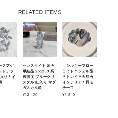
RELATED ITEMS
ースアゲ
セレスタイト 原石
シルキーフロー
ットチッ
単結晶 251203 高
ライト＊シェル型
g入り＊イ
透明度 ブルークリ
＊トレイ＊天然石
用
スタル 虹入り マダ
インテリア＊貝モ
ガスカル産
チーフ
¥13,420
¥9,840