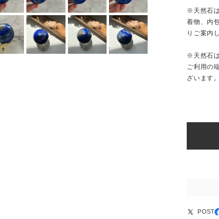
※天然石
着物、内
りご案内
※天然石
ご利用の
ざいます
POST