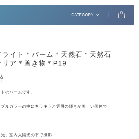
CATEGORY
ドライト＊パーム＊天然石＊天然石
リア＊置き物＊P19
込
UT
イトのパームです。
ープルカラーの中にキラキラと雲母の輝きが美しい個体で
然光、室内太陽光の下で撮影