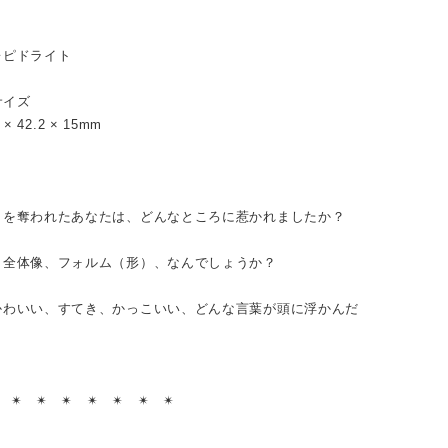
レピドライト
サイズ
8 × 42.2 × 15mm
目を奪われたあなたは、どんなところに惹かれましたか？
、全体像、フォルム（形）、なんでしょうか？
かわいい、すてき、かっこいい、どんな言葉が頭に浮かんだ
？
︎ ✴︎ ✴︎ ✴︎ ✴︎ ✴︎ ✴︎ ✴︎