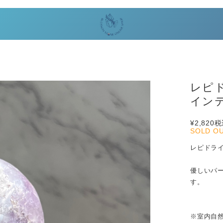
レピ
インテ
¥2,820
税
SOLD O
レピドラ
優しいパ
す。
※室内自