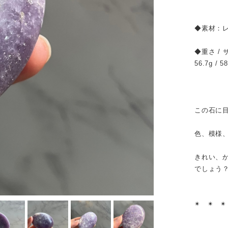
◆素材：
◆重さ / 
56.7g / 5
この石に
色、模様
きれい、
でしょう
✴︎ ✴︎ ✴