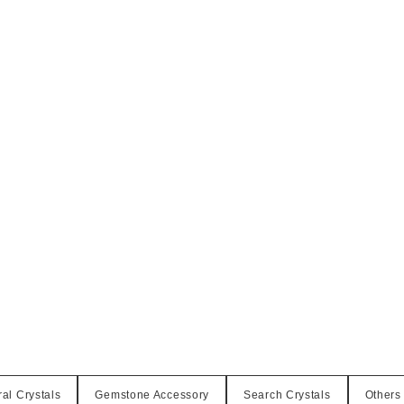
al Crystals
Gemstone Accessory
Search Crystals
Others