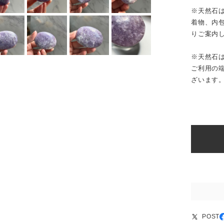
※天然石
着物、内
りご案内
※天然石
ご利用の
ざいます
POST