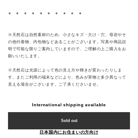
✴︎ ✴︎ ✴︎ ✴︎ ✴︎ ✴︎ ✴︎ ✴︎ ✴︎ ✴︎
※天然石は自然素材のため、小さなキズ・欠け・穴、母岩やそ
の他付着物、内包物などあることがございます。写真や商品説
明で可能な限りご案内していますので、ご理解の上ご購入をお
願いいたします。
※天然石は光源によって色の見え方や輝きが変わったりしま
す。またご利用の端末などにより、色みが実物と多少異なって
見える場合がございます。ご了承くださいませ。
International shipping available
Sold out
日本国内にお住まいの方向け