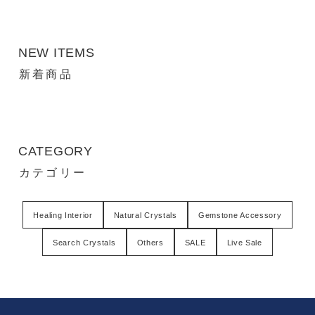
NEW ITEMS
新着商品
CATEGORY
カテゴリー
Healing Interior
Natural Crystals
Gemstone Accessory
Search Crystals
Others
SALE
Live Sale