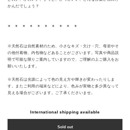
かんだでしょう？
✴︎ ✴︎ ✴︎ ✴︎ ✴︎ ✴︎ ✴︎ ✴︎ ✴︎ ✴︎
※天然石は自然素材のため、小さなキズ・欠け・穴、母岩やそ
の他付着物、内包物などあることがございます。写真や商品説
明で可能な限りご案内していますので、ご理解の上ご購入をお
願いいたします。
※天然石は光源によって色の見え方や輝きが変わったりしま
す。またご利用の端末などにより、色みが実物と多少異なって
見える場合がございます。ご了承くださいませ。
International shipping available
Sold out