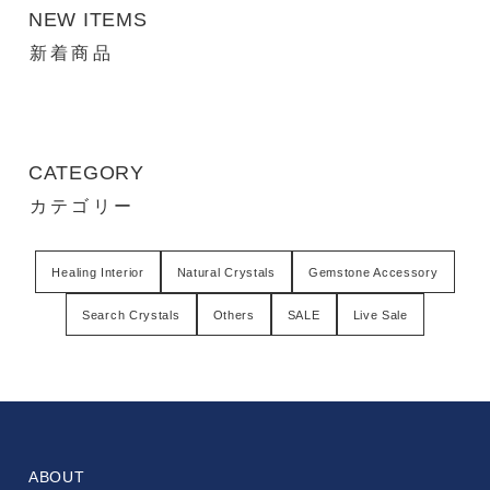
NEW ITEMS
新着商品
CATEGORY
カテゴリー
Healing Interior
Natural Crystals
Gemstone Accessory
Search Crystals
Others
SALE
Live Sale
ABOUT