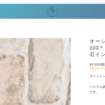
オー
10
石イ
¥9,950
税
SOLD O
オーシャ
パステル
です。