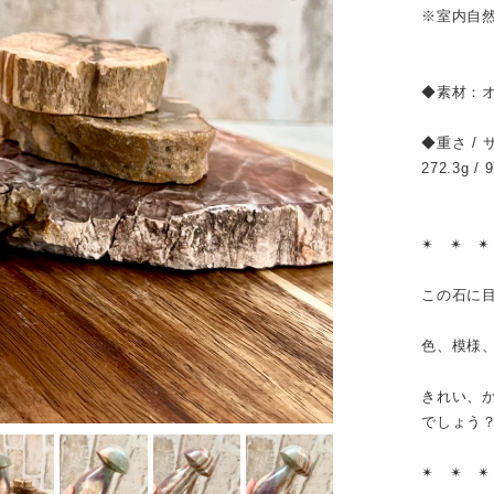
※室内自
◆素材：
◆重さ / 
272.3g / 
✴︎ ✴︎ ✴
この石に
色、模様
きれい、
でしょう
✴︎ ✴︎ ✴