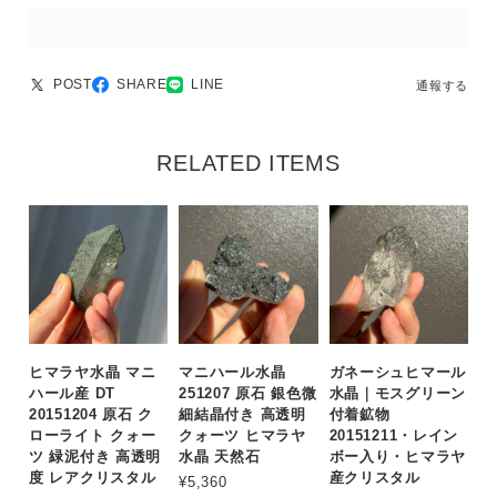
POST
SHARE
LINE
通報する
RELATED ITEMS
ヒマラヤ水晶 マニ
マニハール水晶
ガネーシュヒマール
ハール産 DT
251207 原石 銀色微
水晶｜モスグリーン
20151204 原石 ク
細結晶付き 高透明
付着鉱物
ローライト クォー
クォーツ ヒマラヤ
20151211・レイン
ツ 緑泥付き 高透明
水晶 天然石
ボー入り・ヒマラヤ
度 レアクリスタル
産クリスタル
¥5,360