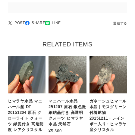
POST
SHARE
LINE
通報する
RELATED ITEMS
ヒマラヤ水晶 マニ
マニハール水晶
ガネーシュヒマール
ハール産 DT
251207 原石 銀色微
水晶｜モスグリーン
20151204 原石 ク
細結晶付き 高透明
付着鉱物
ローライト クォー
クォーツ ヒマラヤ
20151211・レイン
ツ 緑泥付き 高透明
水晶 天然石
ボー入り・ヒマラヤ
度 レアクリスタル
産クリスタル
¥5,360