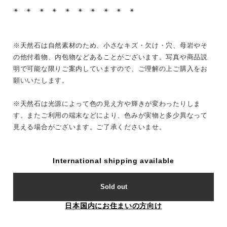
✴︎ ✴︎ ✴︎ ✴︎ ✴︎ ✴︎ ✴︎ ✴︎ ✴︎ ✴︎
※天然石は自然素材のため、小さなキズ・欠け・穴、母岩やそ
の他付着物、内包物などあることがございます。写真や商品説
明で可能な限りご案内していますので、ご理解の上ご購入をお
願いいたします。
※天然石は光源によって色の見え方や輝きが変わったりしま
す。またご利用の端末などにより、色みが実物と多少異なって
見える場合がございます。ご了承くださいませ。
International shipping available
Sold out
日本国内にお住まいの方向け