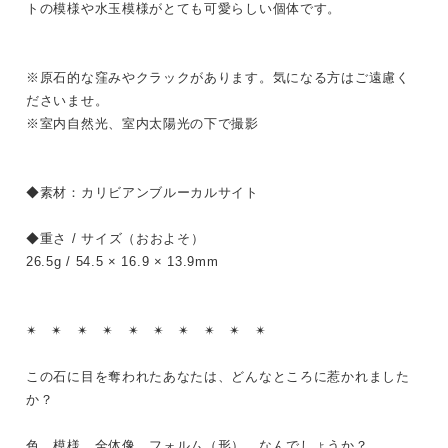
トの模様や水玉模様がとても可愛らしい個体です。
※原石的な窪みやクラックがあります。気になる方はご遠慮く
ださいませ。
※室内自然光、室内太陽光の下で撮影
◆素材：カリビアンブルーカルサイト
◆重さ / サイズ（おおよそ）
26.5g / 54.5 × 16.9 × 13.9mm
✴︎ ✴︎ ✴︎ ✴︎ ✴︎ ✴︎ ✴︎ ✴︎ ✴︎ ✴︎
この石に目を奪われたあなたは、どんなところに惹かれました
か？
色、模様、全体像、フォルム（形）、なんでしょうか？