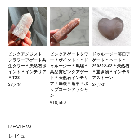
ピンクアメジスト、
ピンクアゲートタワ
ドゥルージー笑口ア
フラワーアゲート共
ー＊ポイント１＊ド
ゲート＊ハート＊
生タワー＊天然石ポ
ゥルージー＊瑪瑙＊
250822-02＊天然石
イント＊インテリア
高品質ピンクアゲー
＊置き物＊インテリ
＊T23
ト＊天然石インテリ
アストーン
ア＊爆裂＊亀甲＊ポ
¥7,800
¥3,230
ップコーンアラシャ
ン
¥10,580
REVIEW
レビュー