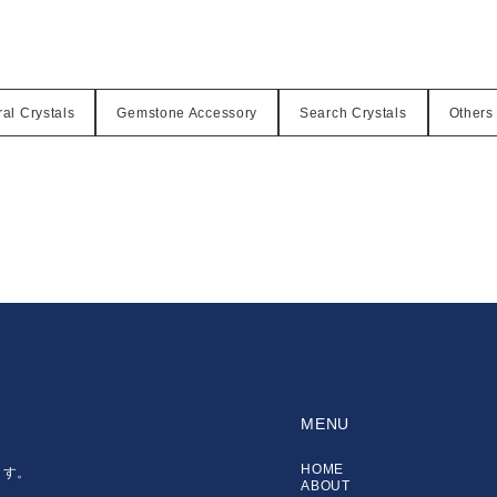
al Crystals
Gemstone Accessory
Search Crystals
Others
MENU
HOME
ます。
ABOUT