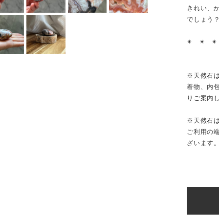
きれい、
でしょう
✴︎ ✴︎ ✴
※天然石
着物、内
りご案内
※天然石
ご利用の
ざいます