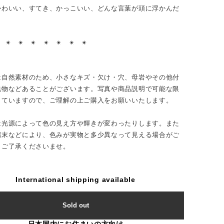
かわいい、すてき、かっこいい、どんな言葉が頭に浮かんだ
？
︎ ✴︎ ✴︎ ✴︎ ✴︎ ✴︎ ✴︎ ✴︎
は自然素材のため、小さなキズ・欠け・穴、母岩やその他付
包物などあることがございます。写真や商品説明で可能な限
していますので、ご理解の上ご購入をお願いいたします。
は光源によって色の見え方や輝きが変わったりします。また
端末などにより、色みが実物と多少異なって見える場合がご
。ご了承くださいませ。
International shipping available
Sold out