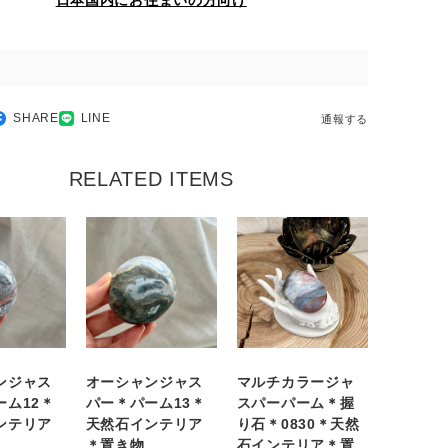
日本国内にお住まいの方向け
SHARE
LINE
通報する
RELATED ITEMS
ンジャス
オーシャンジャス
マルチカラージャ
ーム12＊
パー＊パーム13＊
スパーパーム＊握
ンテリア
天然石インテリア
り石＊0830＊天然
＊置き物
石インテリア＊置