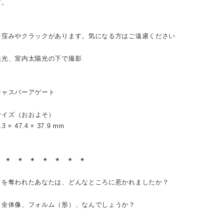
す。
な窪みやクラックがあります。気になる方はご遠慮ください
然光、室内太陽光の下で撮影
ジャスパーアゲート
 サイズ（おおよそ）
1.3 × 47.4 × 37.9 mm
︎ ✴︎ ✴︎ ✴︎ ✴︎ ✴︎ ✴︎ ✴︎
目を奪われたあなたは、どんなところに惹かれましたか？
、全体像、フォルム（形）、なんでしょうか？