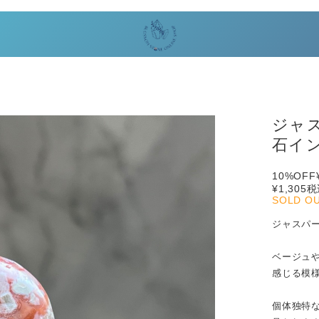
ジャス
石イ
10%OFF
¥1,305
税
SOLD O
ジャスパ
ベージュ
感じる模
個体独特