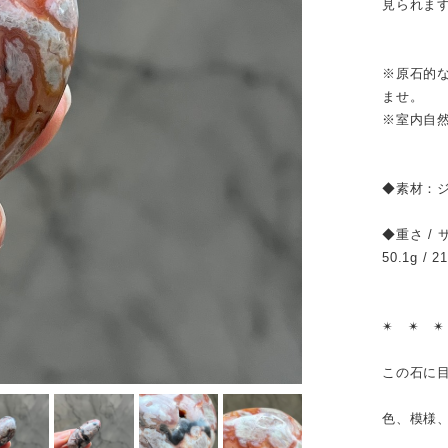
見られま
※原石的
ませ。
※室内自
◆素材：
◆重さ /
50.1g / 2
✴︎ ✴︎ ✴
この石に
色、模様