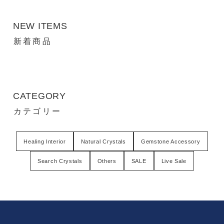
NEW ITEMS
新着商品
CATEGORY
カテゴリー
Healing Interior
Natural Crystals
Gemstone Accessory
Search Crystals
Others
SALE
Live Sale