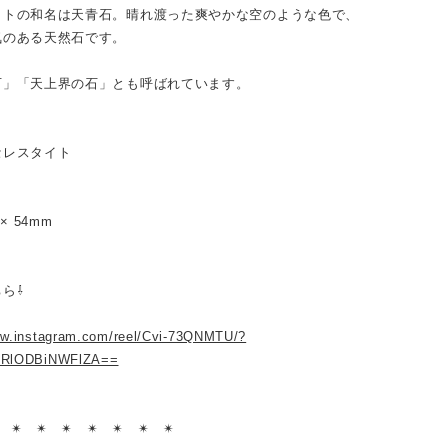
イトの和名は天青石。晴れ渡った爽やかな空のような色で、
気のある天然石です。
石」「天上界の石」とも呼ばれています。
セレスタイト
5 × 54mm
ら⇩
ww.instagram.com/reel/Cvi-73QNMTU/?
zRlODBiNWFlZA==
︎ ✴︎ ✴︎ ✴︎ ✴︎ ✴︎ ✴︎ ✴︎