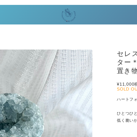
セレ
ター＊
置き
¥11,000
SOLD O
ハートフ
ひとつひ
低く脆い