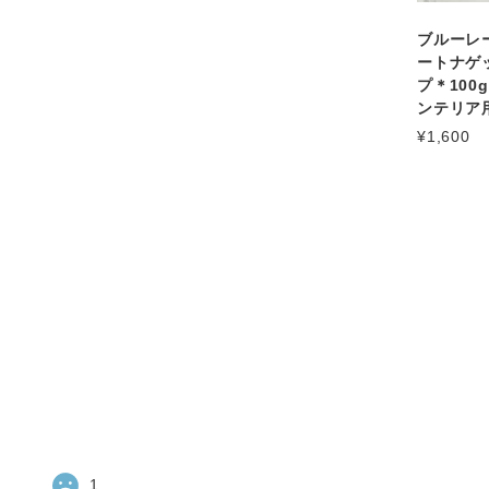
ブルーレ
ートナゲ
プ＊100
ンテリア
¥1,600
1