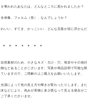
目を奪われたあなたは、どんなところに惹かれましたか？
、全体像、フォルム（形）、なんでしょうか？
かわいい、すてき、かっこいい、どんな言葉が頭に浮かんだ
？
︎ ✴︎ ✴︎ ✴︎ ✴︎ ✴︎ ✴︎ ✴︎
は自然素材のため、小さなキズ・欠け・穴、母岩やその他付
包物などあることがございます。写真や商品説明で可能な限
していますので、ご理解の上ご購入をお願いいたします。
は光源によって色の見え方や輝きが変わったりします。また
端末などにより、色みが実物と多少異なって見える場合がご
。ご了承くださいませ。