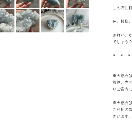
この石に
色、模様
きれい、
でしょう
✴︎ ✴︎ ✴
※天然石
着物、内
りご案内
※天然石
ご利用の
ざいます