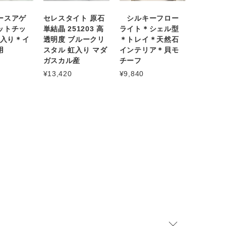
ースアゲ
セレスタイト 原石
シルキーフロー
ットチッ
単結晶 251203 高
ライト＊シェル型
g入り＊イ
透明度 ブルークリ
＊トレイ＊天然石
用
スタル 虹入り マダ
インテリア＊貝モ
ガスカル産
チーフ
¥13,420
¥9,840