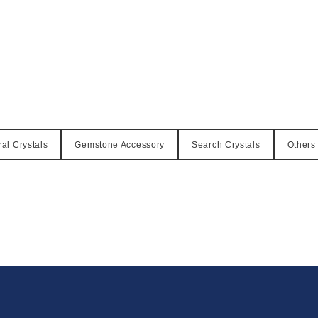
al Crystals
Gemstone Accessory
Search Crystals
Others