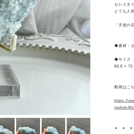
セレスタ
とても人
「天使の
◆素材：
◆サイズ
86.8 × 7
動画はこち
https://w
igshid=M
✴︎ ✴︎ ✴