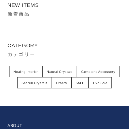
NEW ITEMS
新着商品
CATEGORY
カテゴリー
Healing Interior
Natural Crystals
Gemstone Accessory
Search Crystals
Others
SALE
Live Sale
ABOUT