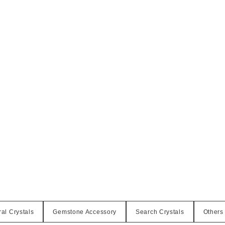
al Crystals
Gemstone Accessory
Search Crystals
Others