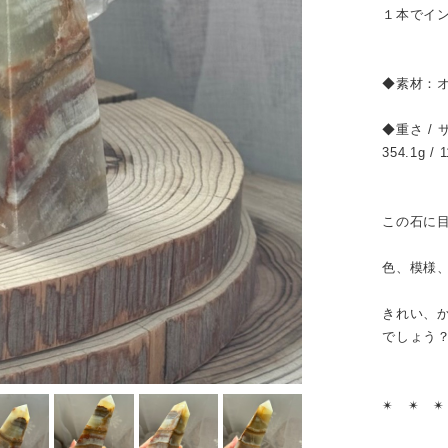
１本でイ
◆素材：
◆重さ / 
354.1g / 
この石に
色、模様
きれい、
でしょう
✴︎ ✴︎ ✴