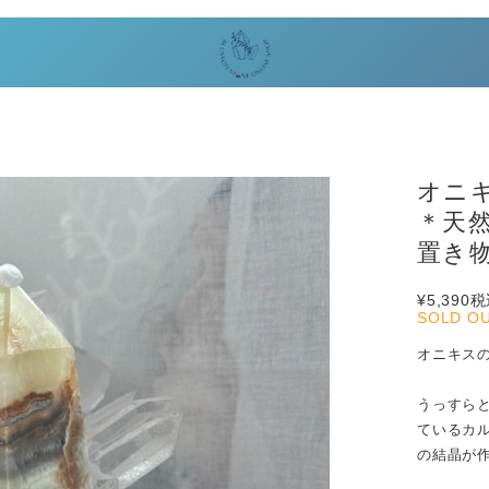
オニキ
＊天
置き
¥5,390
税
SOLD O
オニキス
うっすら
ているカ
の結晶が