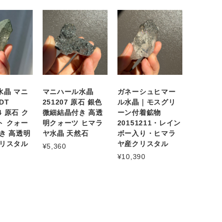
水晶 マニ
マニハール水晶
ガネーシュヒマー
DT
251207 原石 銀色
ル水晶｜モスグリ
04 原石 ク
微細結晶付き 高透
ーン付着鉱物
ト クォー
明クォーツ ヒマラ
20151211・レイン
き 高透明
ヤ水晶 天然石
ボー入り・ヒマラ
クリスタル
ヤ産クリスタル
¥5,360
¥10,390