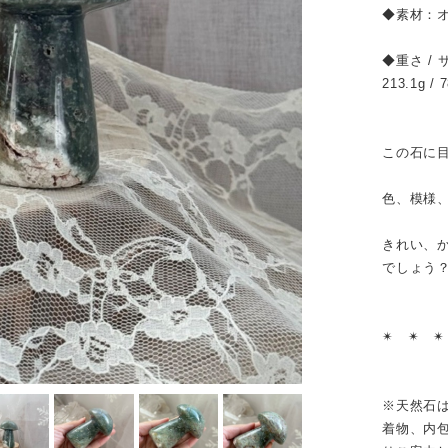
◆素材：
◆重さ / 
213.1g 
この石に
色、模様
きれい、
でしょう
✴︎ ✴︎ ✴
※天然石
着物、内