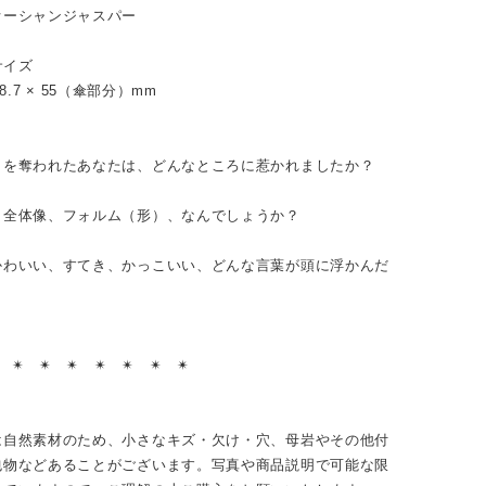
オーシャンジャスパー
サイズ
/ 78.7 × 55（傘部分）mm
目を奪われたあなたは、どんなところに惹かれましたか？
、全体像、フォルム（形）、なんでしょうか？
かわいい、すてき、かっこいい、どんな言葉が頭に浮かんだ
？
︎ ✴︎ ✴︎ ✴︎ ✴︎ ✴︎ ✴︎ ✴︎
は自然素材のため、小さなキズ・欠け・穴、母岩やその他付
包物などあることがございます。写真や商品説明で可能な限