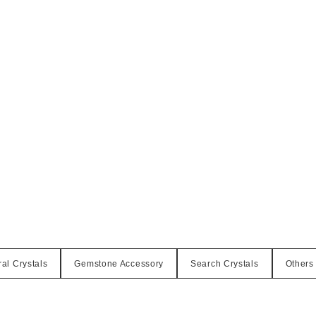
al Crystals
Gemstone Accessory
Search Crystals
Others