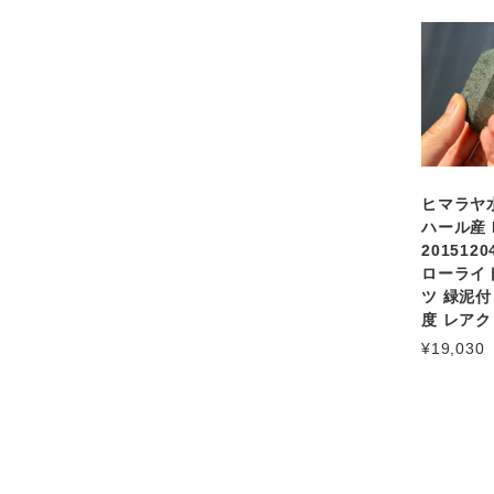
ヒマラヤ
ハール産 
201512
ローライ
ツ 緑泥付
度 レア
¥19,030