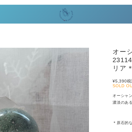
オー
231
リア
¥5,390
税
SOLD O
オーシャ
濃淡のあ
＊原石的