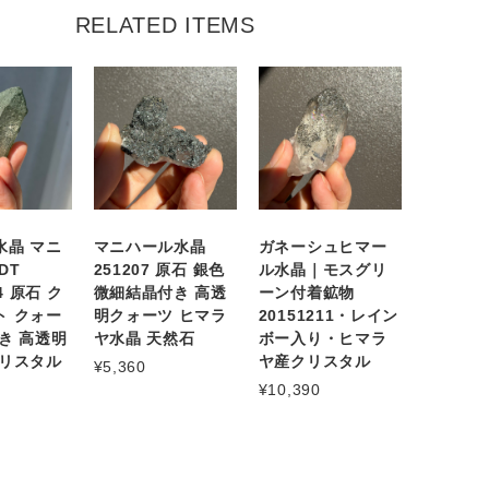
RELATED ITEMS
水晶 マニ
マニハール水晶
ガネーシュヒマー
DT
251207 原石 銀色
ル水晶｜モスグリ
04 原石 ク
微細結晶付き 高透
ーン付着鉱物
ト クォー
明クォーツ ヒマラ
20151211・レイン
き 高透明
ヤ水晶 天然石
ボー入り・ヒマラ
クリスタル
ヤ産クリスタル
¥5,360
¥10,390