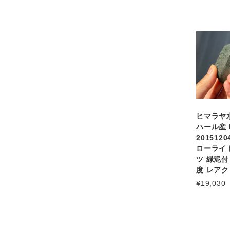
ヒマラヤ
ハール産 
201512
ローライ
ツ 緑泥付
度 レア
¥19,030