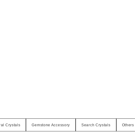
al Crystals
Gemstone Accessory
Search Crystals
Others