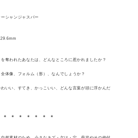
オーシャンジャスパー
× 29.6mm
目を奪われたあなたは、どんなところに惹かれましたか？
、全体像、フォルム（形）、なんでしょうか？
かわいい、すてき、かっこいい、どんな言葉が頭に浮かんだ
？
︎ ✴︎ ✴︎ ✴︎ ✴︎ ✴︎ ✴︎ ✴︎
は自然素材のため、小さなキズ・欠け・穴、母岩やその他付