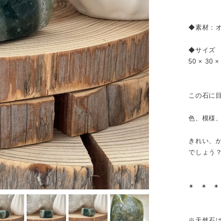
◆素材：
◆サイズ
50 × 30 
この石に
色、模様
きれい、
でしょう
✴︎ ✴︎ ✴
※天然石