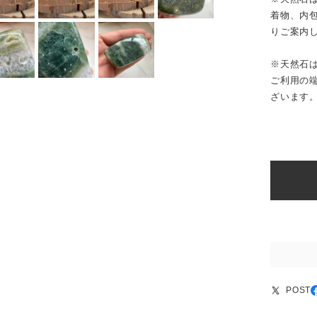
着物、内
りご案内
※天然石
ご利用の
ざいます
POST