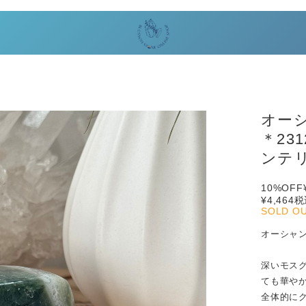
オー
＊23
ンテ
10%OFF
¥4,464
税
SOLD O
オーシャ
深いモス
ても華や
全体的に