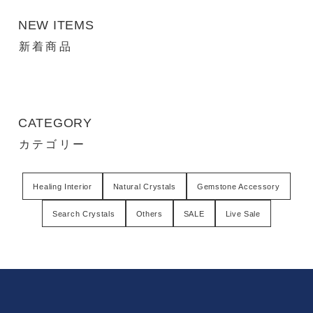
NEW ITEMS
新着商品
CATEGORY
カテゴリー
Healing Interior
Natural Crystals
Gemstone Accessory
Search Crystals
Others
SALE
Live Sale