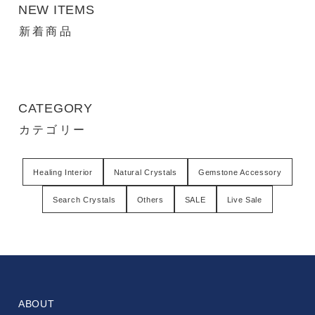
NEW ITEMS
新着商品
CATEGORY
カテゴリー
Healing Interior
Natural Crystals
Gemstone Accessory
Search Crystals
Others
SALE
Live Sale
ABOUT