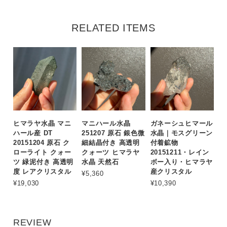
RELATED ITEMS
ヒマラヤ水晶 マニ
マニハール水晶
ガネーシュヒマール
ハール産 DT
251207 原石 銀色微
水晶｜モスグリーン
20151204 原石 ク
細結晶付き 高透明
付着鉱物
ローライト クォー
クォーツ ヒマラヤ
20151211・レイン
ツ 緑泥付き 高透明
水晶 天然石
ボー入り・ヒマラヤ
度 レアクリスタル
産クリスタル
¥5,360
¥19,030
¥10,390
REVIEW