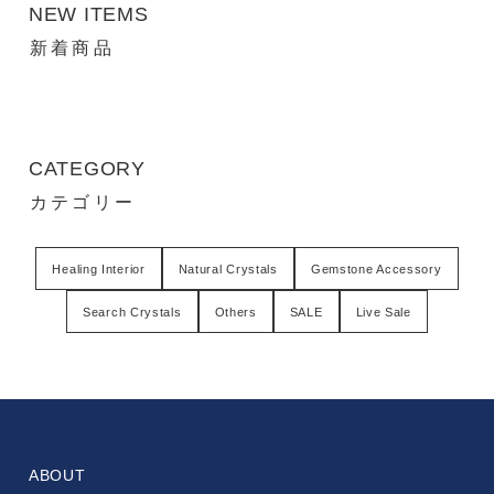
NEW ITEMS
新着商品
CATEGORY
カテゴリー
Healing Interior
Natural Crystals
Gemstone Accessory
Search Crystals
Others
SALE
Live Sale
ABOUT