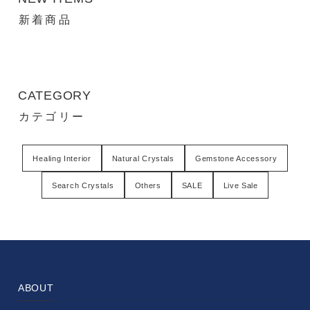
新着商品
CATEGORY
カテゴリー
Healing Interior
Natural Crystals
Gemstone Accessory
Search Crystals
Others
SALE
Live Sale
ABOUT