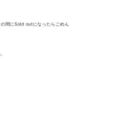
にSold outになったらごめん
い。