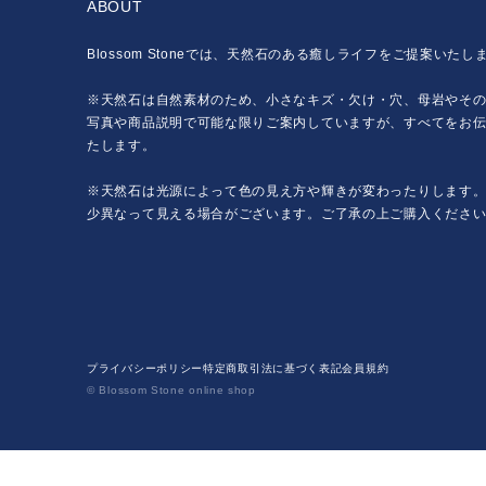
ABOUT
Blossom Stoneでは、天然石のある癒しライフをご提案いたし
※天然石は自然素材のため、小さなキズ・欠け・穴、母岩やそ
写真や商品説明で可能な限りご案内していますが、すべてをお
たします。
※天然石は光源によって色の見え方や輝きが変わったりします
少異なって見える場合がございます。ご了承の上ご購入くださ
プライバシーポリシー
特定商取引法に基づく表記
会員規約
© Blossom Stone online shop