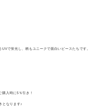
うUVで蛍光し、柄もユニークで面白いピースたちです。
ご購入時に5％引き！
きとなります♪