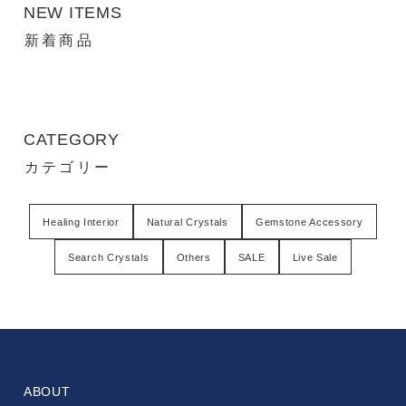
NEW ITEMS
新着商品
CATEGORY
カテゴリー
Healing Interior
Natural Crystals
Gemstone Accessory
Search Crystals
Others
SALE
Live Sale
ABOUT